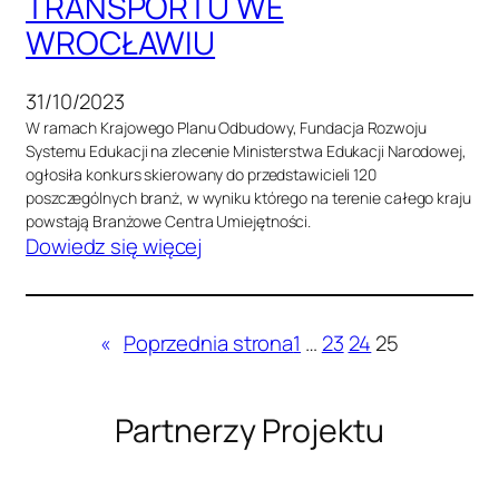
TRANSPORTU WE
L
WROCŁAWIU
A
C
Ó
31/10/2023
W
W ramach Krajowego Planu Odbudowy, Fundacja Rozwoju
E
Systemu Edukacji na zlecenie Ministerstwa Edukacji Narodowej,
K
ogłosiła konkurs skierowany do przedstawicieli 120
poszczególnych branż, w wyniku którego na terenie całego kraju
O
powstają Branżowe Centra Umiejętności.
Ś
:
Dowiedz się więcej
W
B
I
R
A
A
«
Poprzednia strona
1
…
23
24
25
T
N
O
Ż
W
O
Partnerzy Projektu
Y
W
C
E
H
C