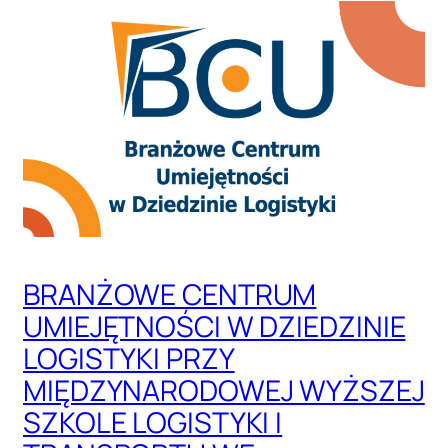
S
D
O
R
E
J
E
S
T
R
U
S
BRANŻOWE CENTRUM
Z
UMIEJĘTNOŚCI W DZIEDZINIE
K
LOGISTYKI PRZY
Ó
Ł
MIĘDZYNARODOWEJ WYŻSZEJ
I
SZKOLE LOGISTYKI I
P